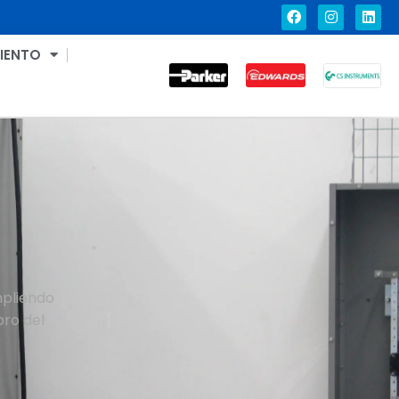
IENTO
mpliendo
pro del