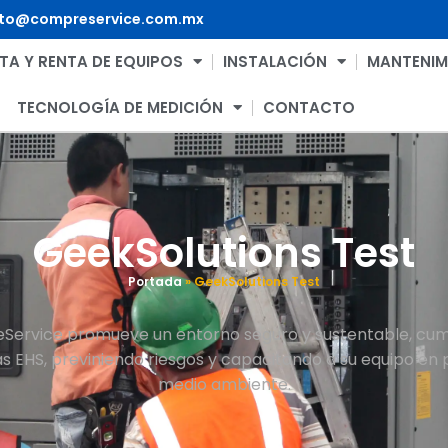
to@compreservice.com.mx
TA Y RENTA DE EQUIPOS
INSTALACIÓN
MANTENIM
TECNOLOGÍA DE MEDICIÓN
CONTACTO
GeekSolutions Test
Portada
»
GeekSolutions Test
ervice promueve un entorno seguro y sustentable, cu
 EHS, previniendo riesgos y capacitando a su equipo en 
medio ambiente.