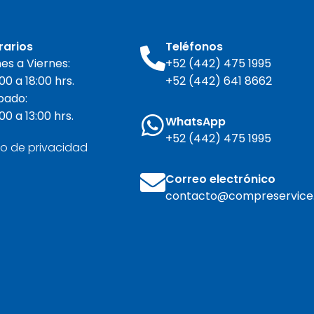
rarios
Teléfonos
es a Viernes:
+52 (442) 475 1995
00 a 18:00 hrs.
+52 (442) 641 8662
bado:
00 a 13:00 hrs.
WhatsApp
+52 (442) 475 1995
so de privacidad
Correo electrónico
contacto@compreservice