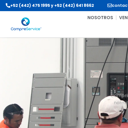
+52 (442) 475 1995
y
+52 (442) 641 8662
contac
NOSOTROS
VEN
CompreS
normas