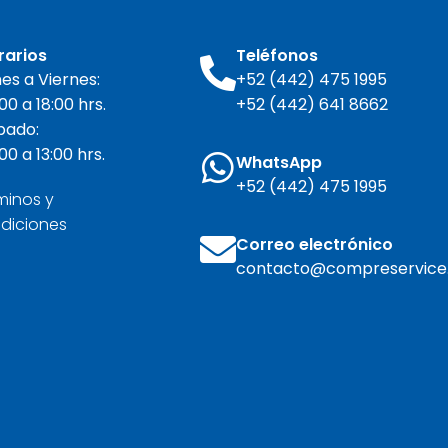
rarios
Teléfonos
es a Viernes:
+52 (442) 475 1995
00 a 18:00 hrs.
+52 (442) 641 8662
bado:
00 a 13:00 hrs.
WhatsApp
+52 (442) 475 1995
minos y
diciones
Correo electrónico
contacto@compreservice