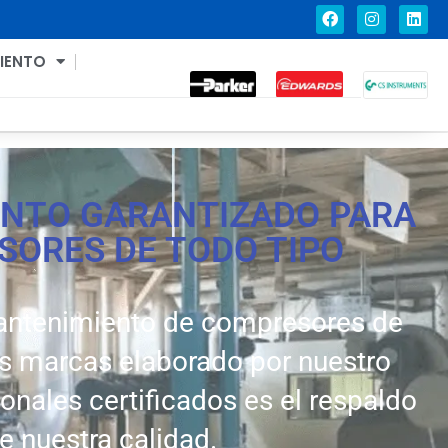
IENTO
NTO GARANTIZADO PARA
ORES DE TODO TIPO
mantenimiento de compresores de
as marcas elaborado por nuestro
onales certificados es el respaldo
e nuestra calidad.