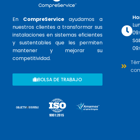
Ho
En
CompreService
ayudamos a
Lun
nuestros clientes a transformar sus
09:
instalaciones en sistemas eficientes
Sá
y sustentables que les permiten
09:
mantener y mejorar su
competitividad.
Tér
con
BOLSA DE TRABAJO