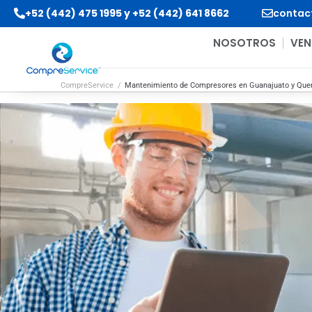
+52 (442) 475 1995
y
+52 (442) 641 8662
contac
NOSOTROS
VEN
CompreService
/
Mantenimiento de Compresores en Guanajuato y Que