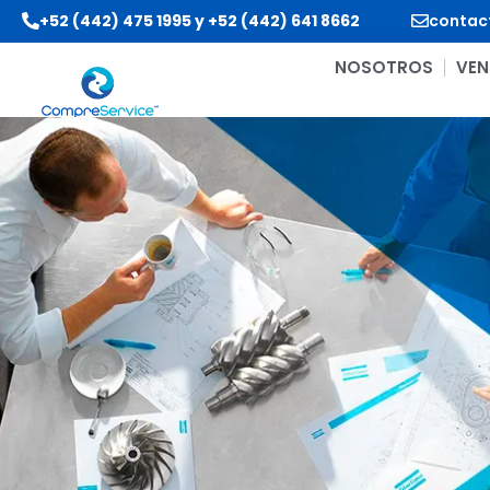
+52 (442) 475 1995
y
+52 (442) 641 8662
contac
NOSOTROS
VEN