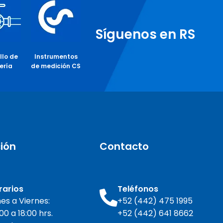
Síguenos en RS
llo de
Instrumentos
ería
de medición CS
ión
Contacto
rarios
Teléfonos
es a Viernes:
+52 (442) 475 1995
00 a 18:00 hrs.
+52 (442) 641 8662